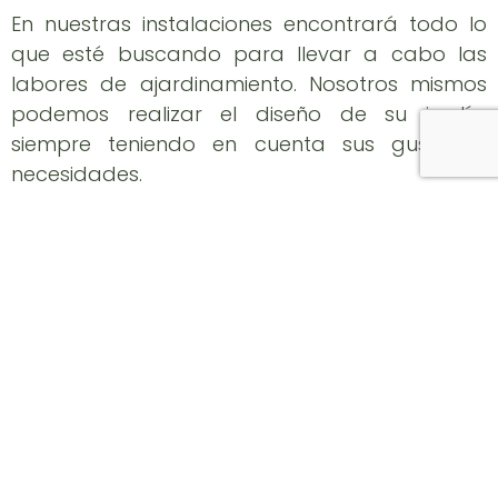
En nuestras instalaciones encontrará todo lo
que esté buscando para llevar a cabo las
labores de ajardinamiento. Nosotros mismos
podemos realizar el diseño de su jardín,
siempre teniendo en cuenta sus gustos y
necesidades.
Viveros Balbuena
es, también, una empresa
que diseña parques. Para ello trabajamos con
las más avanzadas técnicas de diseño por
ordenador que existen en la actualidad. De
esta forma, el cliente podrá hacerse una idea
de cómo será el resultado final.
Llevamos a cabo todo tipo de proyectos
personalizados y a la medida del consumidor.
Nos adaptamos sin problema. Para todo ello